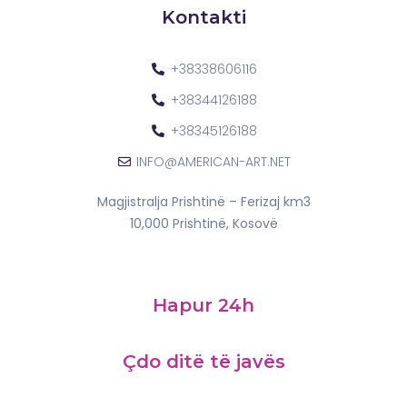
Kontakti
+38338606116
+38344126188
+38345126188
INFO@AMERICAN-ART.NET
Magjistralja Prishtinë – Ferizaj km3
10,000 Prishtinë, Kosovë
Hapur 24h
Çdo ditë të javës