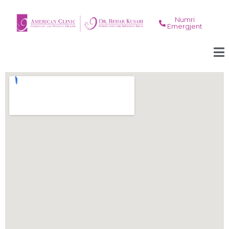
Numri
Emergjent