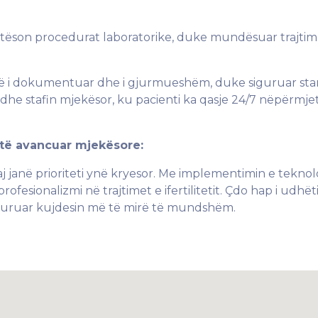
tëson procedurat laboratorike, duke mundësuar trajti
shtë i dokumentuar dhe i gjurmueshëm, duke siguruar st
 dhe stafin mjekësor, ku pacienti ka qasje 24/7 nëpërmje
 të avancuar mjekësore:
uaj janë prioriteti ynë kryesor. Me implementimin e teknol
ofesionalizmi në trajtimet e ifertilitetit. Çdo hap i udhët
siguruar kujdesin më të mirë të mundshëm.