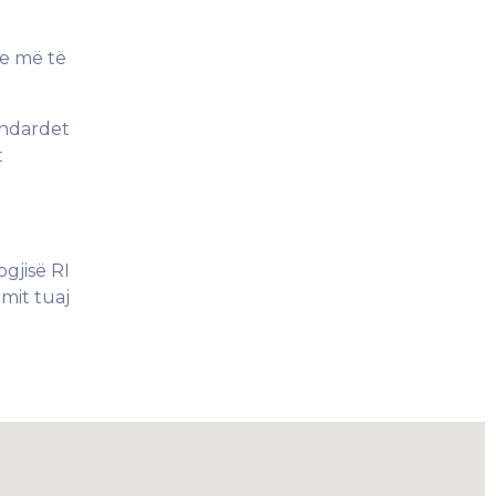
me më të
andardet
t
ogjisë RI
imit tuaj