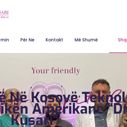
rmin
Për Ne
Kontakt
Më Shumë
Shq
ë Në Kosovë Teknolo
ikën Amerikane “Dr
Kusari”