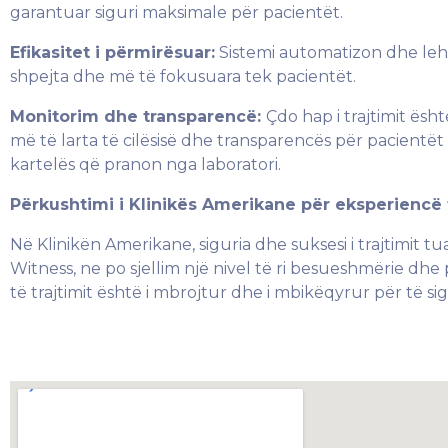
garantuar siguri maksimale për pacientët.
Efikasitet i përmirësuar:
Sistemi automatizon dhe leh
shpejta dhe më të fokusuara tek pacientët.
Monitorim dhe transparencë:
Çdo hap i trajtimit ë
më të larta të cilësisë dhe transparencës për pacientët
kartelës që pranon nga laboratori.
Përkushtimi i Klinikës Amerikane për eksperiencë
Në Klinikën Amerikane, siguria dhe suksesi i trajtimit t
Witness, ne po sjellim një nivel të ri besueshmërie dhe pr
të trajtimit është i mbrojtur dhe i mbikëqyrur për të 