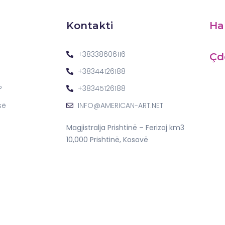
Kontakti
Ha
+38338606116
Çd
+38344126188
?
+38345126188
së
INFO@AMERICAN-ART.NET
Magjistralja Prishtinë – Ferizaj km3
10,000 Prishtinë, Kosovë