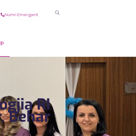
Numri Emergjent
ip
gjia RI
. Behar