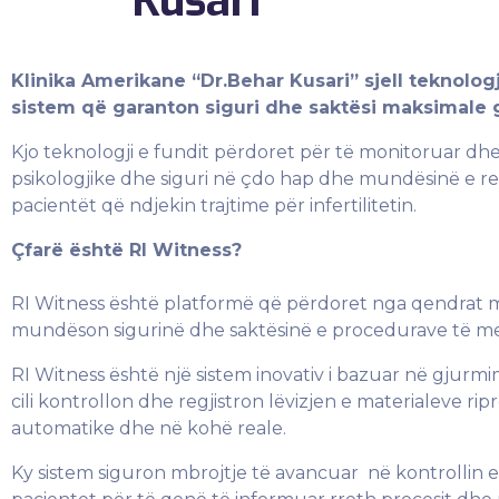
Kusari”
Klinika Amerikane “Dr.Behar Kusari” sjell teknologj
sistem që garanton siguri dhe saktësi maksimale g
Kjo teknologji e fundit përdoret për të monitoruar dhe
psikologjike dhe siguri në çdo hap dhe mundësinë e rea
pacientët që ndjekin trajtime për infertilitetin.
Çfarë është RI Witness?
RI Witness është platformë që përdoret nga qendrat më 
mundëson sigurinë dhe saktësinë e procedurave të metod
RI Witness është një sistem inovativ i bazuar në gjurm
cili kontrollon dhe regjistron lëvizjen e materialeve
automatike dhe në kohë reale.
Ky sistem siguron mbrojtje të avancuar në kontrollin 