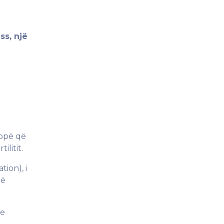
ss, një
ropë që
litit.
ion), i
rë
te