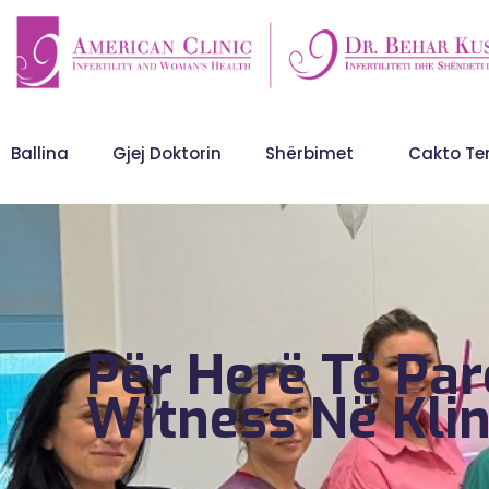
Ballina
Gjej Doktorin
Shërbimet
Cakto Te
Për Herë Të Par
Witness Në Klin