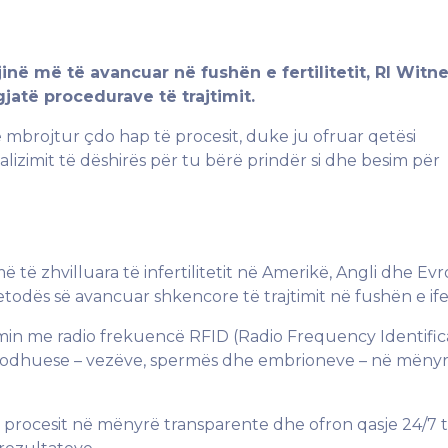
inë më të avancuar në fushën e fertilitetit, RI Witne
jatë procedurave të trajtimit.
 mbrojtur çdo hap të procesit, duke ju ofruar qetësi
lizimit të dëshirës për tu bërë prindër si dhe besim për
të zhvilluara të infertilitetit në Amerikë, Angli dhe Ev
ës së avancuar shkencore të trajtimit në fushën e iferti
imin me radio frekuencë RFID (Radio Frequency Identificat
 riprodhuese – vezëve, spermës dhe embrioneve – në mëny
e procesit në mënyrë transparente dhe ofron qasje 24/7 