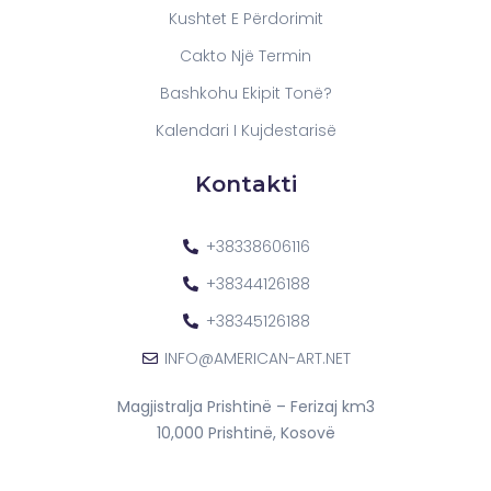
Kushtet E Përdorimit
Cakto Një Termin
Bashkohu Ekipit Tonë?
Kalendari I Kujdestarisë
Kontakti
+38338606116
+38344126188
+38345126188
INFO@AMERICAN-ART.NET
Magjistralja Prishtinë – Ferizaj km3
10,000 Prishtinë, Kosovë