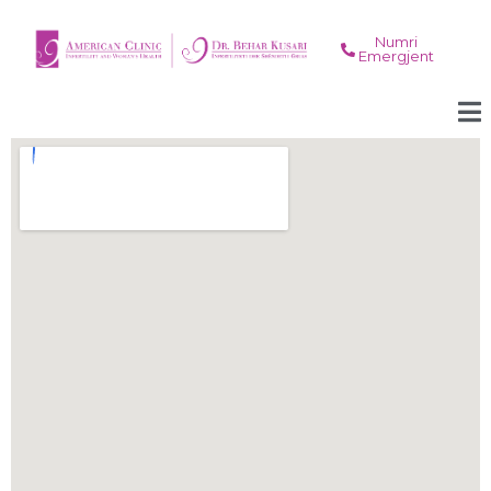
Numri
Emergjent