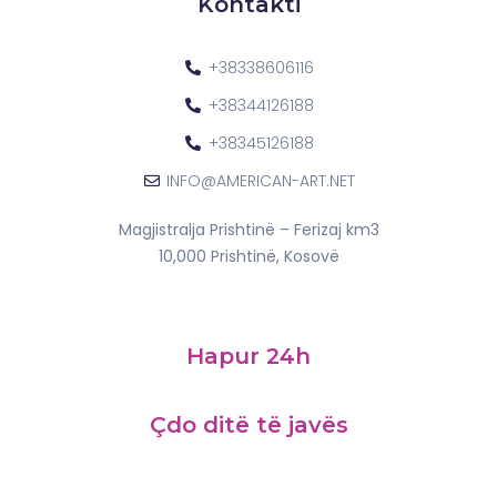
Kontakti
+38338606116
+38344126188
+38345126188
INFO@AMERICAN-ART.NET
Magjistralja Prishtinë – Ferizaj km3
10,000 Prishtinë, Kosovë
Hapur 24h
Çdo ditë të javës