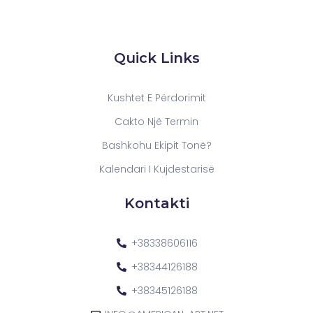
Quick Links
Kushtet E Përdorimit
Cakto Një Termin
Bashkohu Ekipit Tonë?
Kalendari I Kujdestarisë
Kontakti
+38338606116
+38344126188
+38345126188