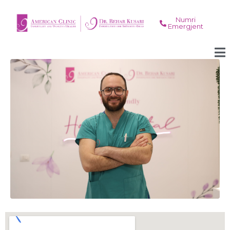
Numri
Emergjent