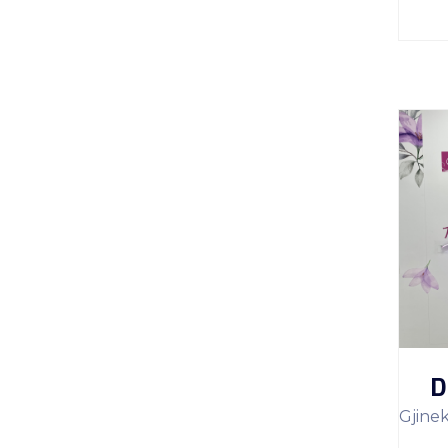
D
Gjine