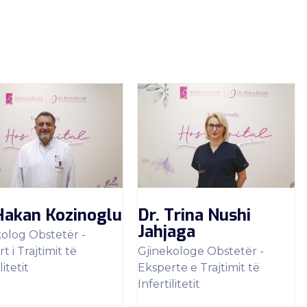
Hakan Kozinoglu
Dr. Trina Nushi
Jahjaga
kolog Obstetër -
t i Trajtimit të
Gjinekologe Obstetër -
litetit
Eksperte e Trajtimit të
Infertilitetit