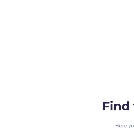
Find 
Here yo