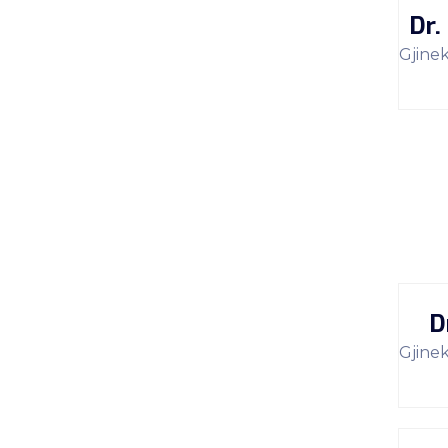
Dr.
Gjine
D
Gjine