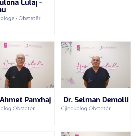
ulona Lulaj -
hu
kologe / Obstetër
 Ahmet Panxhaj
Dr. Selman Demolli
kolog Obstetër
Gjinekolog Obstetër