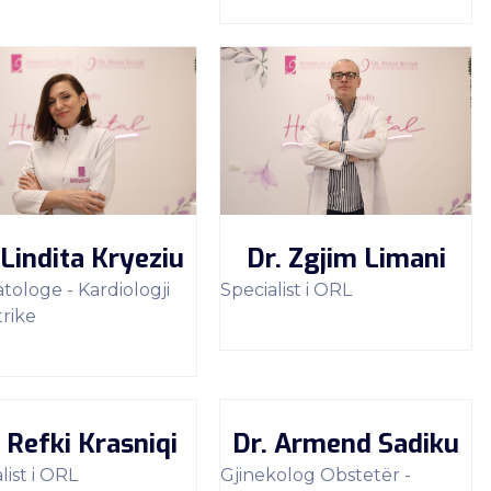
 Lindita Kryeziu
Dr. Zgjim Limani
ologe - Kardiologji
Specialist i ORL
rike
. Refki Krasniqi
Dr. Armend Sadiku
list i ORL
Gjinekolog Obstetër -